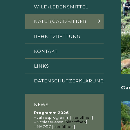
WILD/LEBENSMITTEL
NATUR/JAGDBILDER
REHKITZRETTUNG
KONTAKT
LINKS
DATENSCHUTZERKLÄRUNG
Ga
NEWS
Programm 2026
– Jahresprogramm [
hier öffnen
]
– Schiesswesen [
hier öffnen
]
– NAORG [
hier öffnen
]